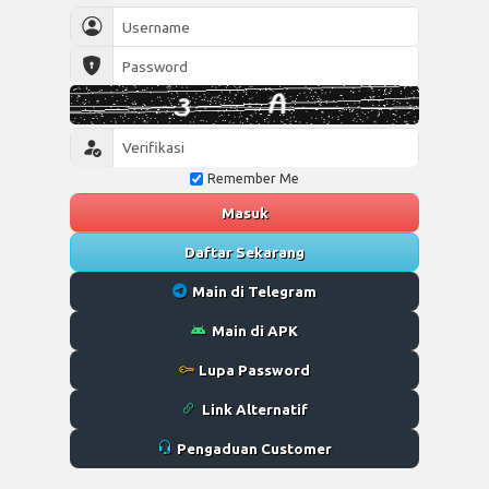
Remember Me
Masuk
Daftar Sekarang
Main di Telegram
Main di APK
Lupa Password
Link Alternatif
Pengaduan Customer