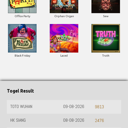
Office Party
Orphan Organ
Sew
Black Friday
Laced
Truth
Togel Result
TOTO WUHAN
09-08-2026
9813
HK SIANG
08-08-2026
2476