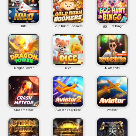
Hilo
Gold Rush: Boomers
Egg Hunt Bingo
Dragon Tower
Dice
Diamonds
Crash Meteor
Aviator 2 Sky Elite
Aviator