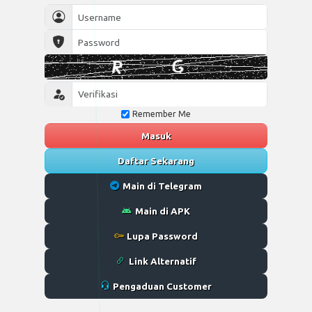
Remember Me
Masuk
Daftar Sekarang
Main di Telegram
Main di APK
Lupa Password
Link Alternatif
Pengaduan Customer
Desktop
Wap