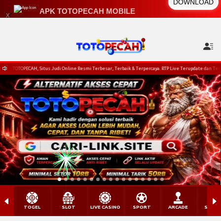
DOWNLOAD
APK TOTOPECAH MOBILE
x
Solusi Anti-Blokir & Login Tercepat.
CAH, Situs Judi Online Resmi Terbesar, Terbaik & Terpercaya. RTP Live Terupdate dan Terakurat !
TOGEL
SLOT
LIVE CASINO
SPORT
ARCADE
SABU