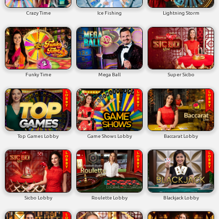
Crazy Time
Ice Fishing
Lightning Storm
Funky Time
Mega Ball
Super Sicbo
Top Games Lobby
Game Shows Lobby
Baccarat Lobby
Sicbo Lobby
Roulette Lobby
Blackjack Lobby