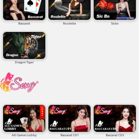
Baccarat
Roulette
Sicbo
Dragon Tiger
All Games Lobby
Baccarat C01
Baccarat C05