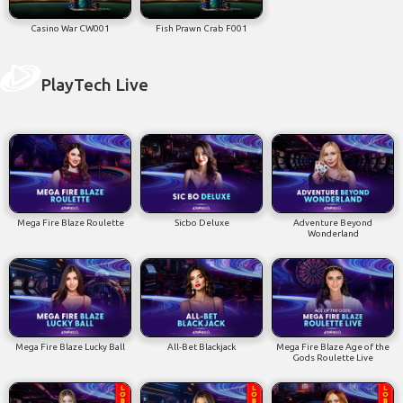
Casino War CW001
Fish Prawn Crab F001
PlayTech Live
Mega Fire Blaze Roulette
Sicbo Deluxe
Adventure Beyond
Wonderland
Mega Fire Blaze Lucky Ball
All-Bet Blackjack
Mega Fire Blaze Age of the
Gods Roulette Live