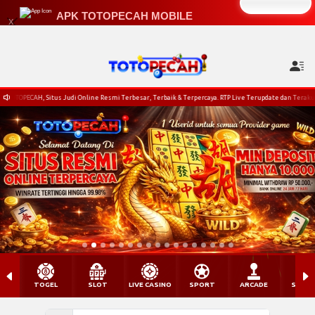
DOWNLOAD
APK TOTOPECAH MOBILE
x
Solusi Anti-Blokir & Login Tercepat.
Online Resmi Terbesar, Terbaik & Terpercaya. RTP Live Terupdate dan Terakurat !
Sela
TOGEL
SLOT
LIVE CASINO
SPORT
ARCADE
SABU