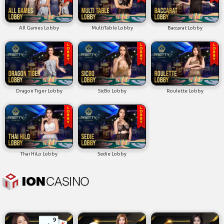
All Games Lobby
MultiTable Lobby
Baccarat Lobby
Dragon Tiger Lobby
SicBo Lobby
Roulette Lobby
Thai HiLo Lobby
Sedie Lobby