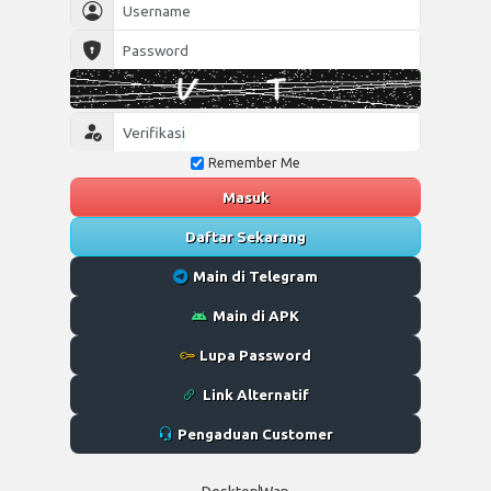
Remember Me
Masuk
Daftar Sekarang
Main di Telegram
Main di APK
Lupa Password
Link Alternatif
Pengaduan Customer
Desktop
Wap