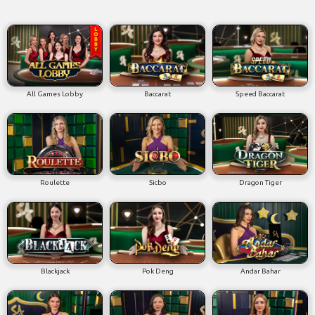
All Games Lobby
Baccarat
Speed Baccarat
Roulette
Sicbo
Dragon Tiger
Blackjack
Pok Deng
Andar Bahar