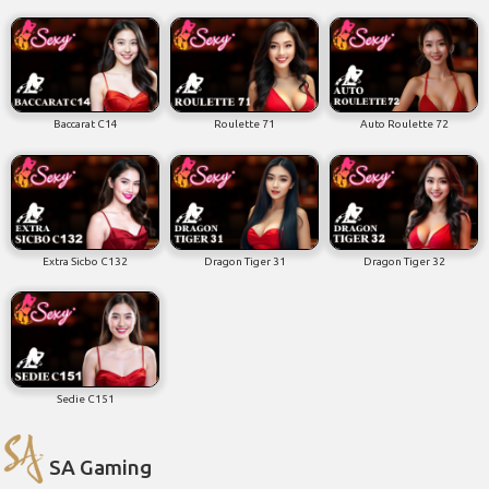
Baccarat C14
Roulette 71
Auto Roulette 72
Extra Sicbo C132
Dragon Tiger 31
Dragon Tiger 32
Sedie C151
SA Gaming