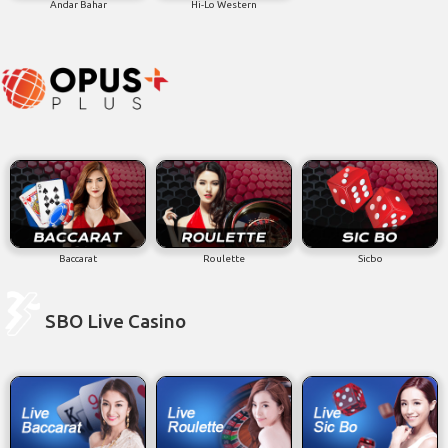
Andar Bahar
Hi-Lo Western
Baccarat
Roulette
Sicbo
SBO Live Casino