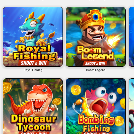
Royal Fishing
Boom Legend