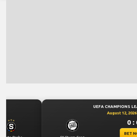
UEFA CHAMPIONS LEAGUE QUALIFIER
August 12, 2026 — 01:30 WIB
0 : 0
Previous
BET NOW
SK Sturm Graz