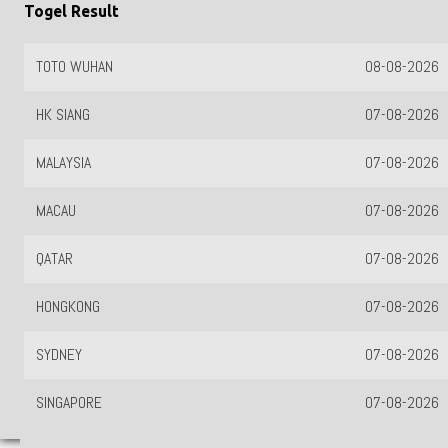
TOTO WUHAN
08-08-2026
HK SIANG
07-08-2026
MALAYSIA
07-08-2026
MACAU
07-08-2026
QATAR
07-08-2026
HONGKONG
07-08-2026
SYDNEY
07-08-2026
SINGAPORE
07-08-2026