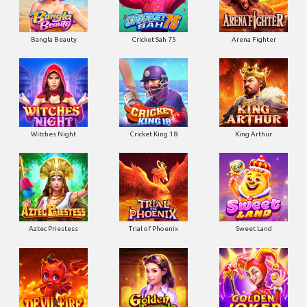
Bangla Beauty
Cricket Sah 75
Arena Fighter
Witches Night
Cricket King 18
King Arthur
Aztec Priestess
Trial of Phoenix
Sweet Land