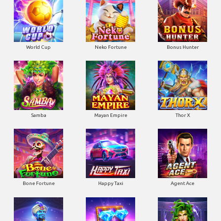
World Cup
Neko Fortune
Bonus Hunter
Samba
Mayan Empire
Thor X
Bone Fortune
Happy Taxi
Agent Ace