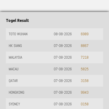
Togel Result
TOTO WUHAN
08-08-2026
6989
HK SIANG
07-08-2026
8867
MALAYSIA
07-08-2026
7218
MACAU
07-08-2026
5825
QATAR
07-08-2026
3158
HONGKONG
07-08-2026
9943
SYDNEY
07-08-2026
0158