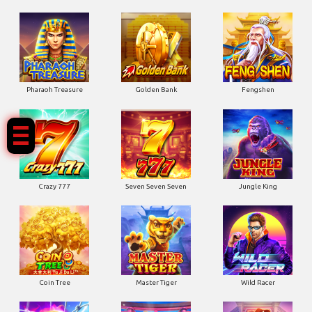
Pharaoh Treasure
Golden Bank
Fengshen
KLIK SINI
Crazy 777
Seven Seven Seven
Jungle King
Coin Tree
Master Tiger
Wild Racer