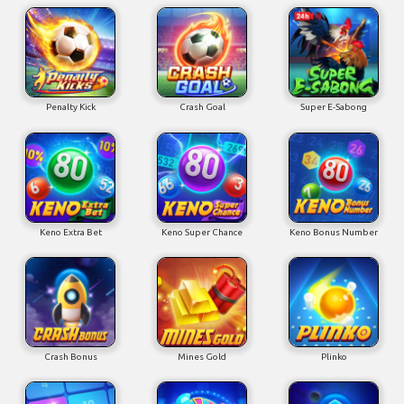
Penalty Kick
Crash Goal
Super E-Sabong
Keno Extra Bet
Keno Super Chance
Keno Bonus Number
Crash Bonus
Mines Gold
Plinko