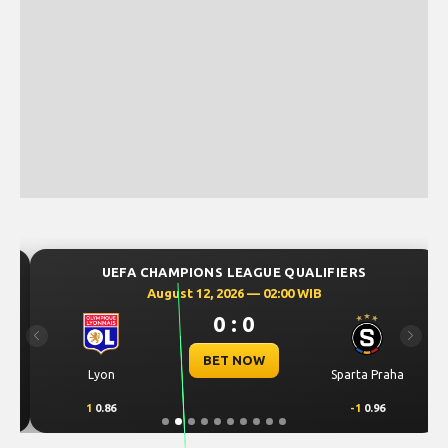
UEFA CHAMPIONS LEAGUE QUALIFIERS
August 12, 2026 — 02:00 WIB
0 : 0
Previous
Next
BET NOW
Lyon
Sparta Praha
1
0.86
-1
0.96