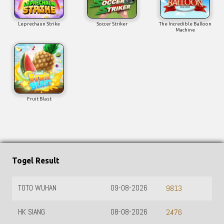
Leprechaun Strike
Soccer Striker
The Incredible Balloon
Machine
Fruit Blast
Togel Result
TOTO WUHAN
09-08-2026
9813
HK SIANG
08-08-2026
2476