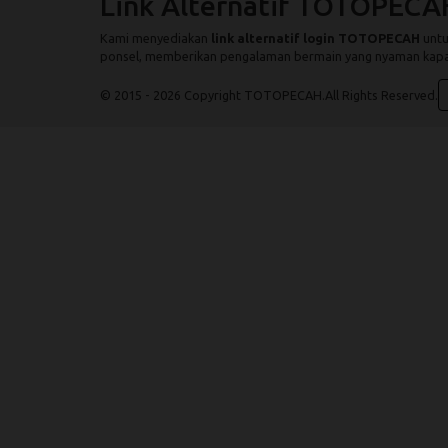
Link Alternatif TOTOPECA
Kami menyediakan
link alternatif login TOTOPECAH
untu
ponsel, memberikan pengalaman bermain yang nyaman kapan
© 2015 - 2026 Copyright TOTOPECAH.
All Rights Reserved.